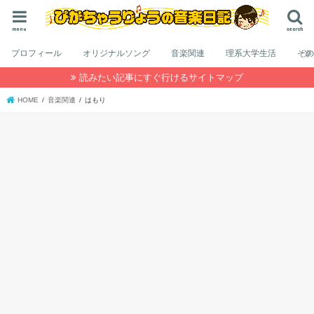
menu
search
プロフィール
オリジナルソング
音楽関連
理系大学生活
そ
読みたい記事にすぐ行けるサイトマップ
HOME
音楽関連
はもり