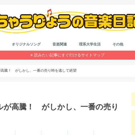
オリジナルソング
音楽関連
理系大学生活
その他
読みたい記事にすぐ行けるサイトマップ
作詞＆作曲
音楽系なんやかんや
カラオケ
はもり
理系大学院生活
大学生活
インドネシア留学
就活
浪人生活
雑記
ダイエット
自動車系
旅行
目の健康
仮想通貨
コード
作詞
初心者
鼻唄作
音楽理
アレン
が高騰！ がしかし、一番の売り時を逃して絶望
ルが高騰！ がしかし、一番の売り