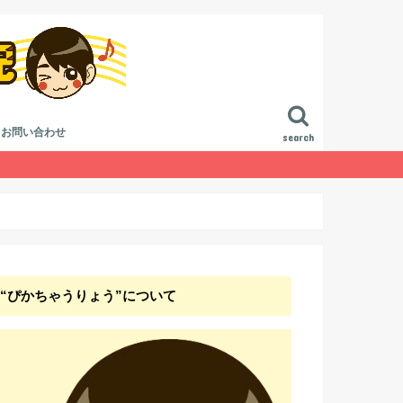
お問い合わせ
search
進行
作曲講座
曲講座
論
ジ方法
“ぴかちゃうりょう”について