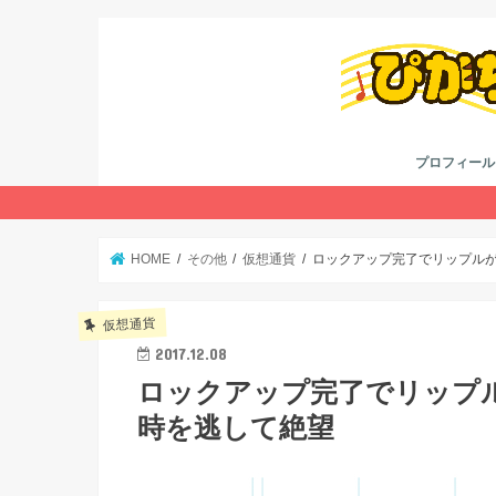
プロフィール
考え方
youtube
twitter
HOME
その他
仮想通貨
ロックアップ完了でリップル
仮想通貨
2017.12.08
ロックアップ完了でリップ
時を逃して絶望