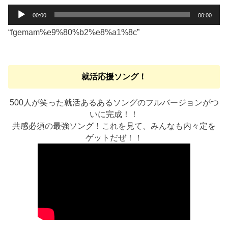
音
00:00
00:00
声
“fgemam%e9%80%b2%e8%a1%8c”
プ
レ
ー
ヤ
就活応援ソング！
ー
500人が笑った就活あるあるソングのフルバージョンがつ
いに完成！！
共感必須の最強ソング！これを見て、みんなも内々定を
ゲットだぜ！！