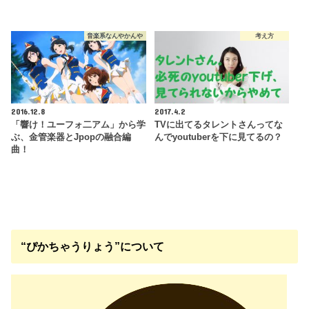
音楽系なんやかんや
考え方
2016.12.8
2017.4.2
「響け！ユーフォ二アム」から学
TVに出てるタレントさんってな
ぶ、金管楽器とJpopの融合編
んでyoutuberを下に見てるの？
曲！
“ぴかちゃうりょう”について