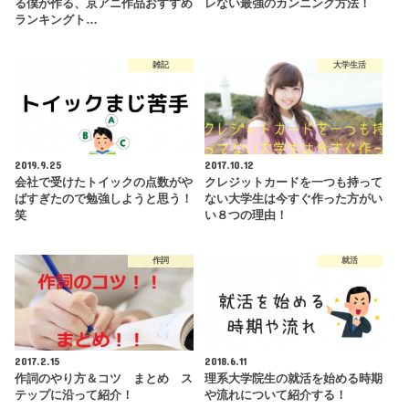
る僕が作る、京アニ作品おすすめ
レない最強のカンニング方法！
ランキングト…
雑記
大学生活
2019.9.25
2017.10.12
会社で受けたトイックの点数がや
クレジットカードを一つも持って
ばすぎたので勉強しようと思う！
ない大学生は今すぐ作った方がい
笑
い８つの理由！
作詞
就活
2017.2.15
2018.6.11
作詞のやり方＆コツ まとめ ス
理系大学院生の就活を始める時期
テップに沿って紹介！
や流れについて紹介する！