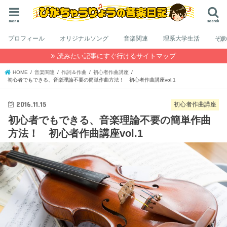
menu
search
プロフィール
オリジナルソング
音楽関連
理系大学生活
そ
読みたい記事にすぐ行けるサイトマップ
HOME
音楽関連
作詞＆作曲
初心者作曲講座
初心者でもできる、音楽理論不要の簡単作曲方法！ 初心者作曲講座vol.1
2016.11.15
初心者作曲講座
初心者でもできる、音楽理論不要の簡単作曲
方法！ 初心者作曲講座vol.1