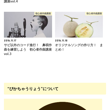
講座vol.4
初心者作曲講座
初心者作曲講座
2016.11.17
2016.11.18
サビ以外のコード進行！ 鼻唄作
オリジナルソングの作り方！ ま
曲を練習しよう 初心者作曲講座
とめ！
vol.3
“ぴかちゃうりょう”について