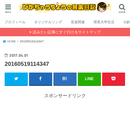
menu
search
プロフィール
オリジナルソング
音楽関連
理系大学生活
そ
読みたい記事にすぐ行けるサイトマップ
HOME
20160519114347
2017.04.01
20160519114347
LINE
スポンサードリンク