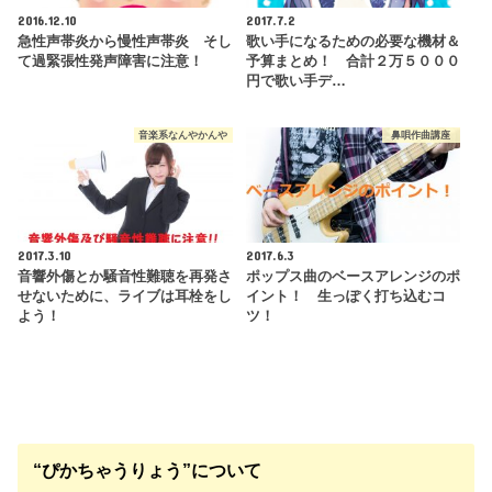
2016.12.10
2017.7.2
急性声帯炎から慢性声帯炎 そし
歌い手になるための必要な機材＆
て過緊張性発声障害に注意！
予算まとめ！ 合計２万５０００
円で歌い手デ…
音楽系なんやかんや
鼻唄作曲講座
2017.3.10
2017.6.3
音響外傷とか騒音性難聴を再発さ
ポップス曲のベースアレンジのポ
せないために、ライブは耳栓をし
イント！ 生っぽく打ち込むコ
よう！
ツ！
“ぴかちゃうりょう”について