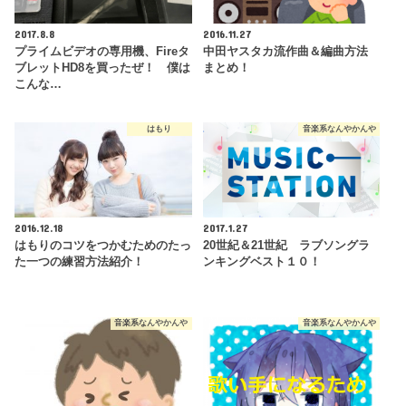
2017.8.8
2016.11.27
プライムビデオの専用機、Fireタ
中田ヤスタカ流作曲＆編曲方法
ブレットHD8を買ったぜ！ 僕は
まとめ！
こんな…
はもり
音楽系なんやかんや
2016.12.18
2017.1.27
はもりのコツをつかむためのたっ
20世紀＆21世紀 ラブソングラ
た一つの練習方法紹介！
ンキングベスト１０！
音楽系なんやかんや
音楽系なんやかんや