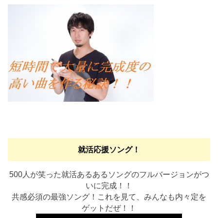
就活応援ソング！
500人が笑った就活あるあるソングのフルバージョンがつ
いに完成！！
共感必須の最強ソング！これを見て、みんなも内々定を
ゲットだぜ！！