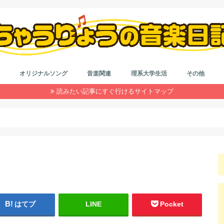
オリジナルソング
音楽関連
理系大学生活
その他
読みたい記事にすぐ行けるサイトマップ
作詞＆作曲
音楽系なんやかんや
カラオケ
はもり
理系大学院生活
大学生活
インドネシア留学
就活
浪人生活
雑記
ダイエット
自動車系
旅行
目の健康
仮想通貨
コード
作詞
初心者
鼻唄作
音楽理
アレン
はてブ
LINE
Pocket