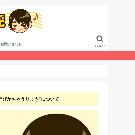
お問い合わせ
search
進行
作曲講座
曲講座
論
ジ方法
“ぴかちゃうりょう”について