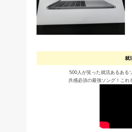
就
500人が笑った就活あるあ
共感必須の最強ソング！これ