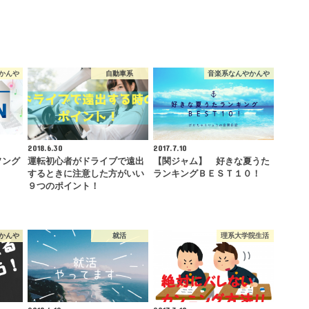
かんや
自動車系
音楽系なんやかんや
2018.6.30
2017.7.10
ソング
運転初心者がドライブで遠出
【関ジャム】 好きな夏うた
！
するときに注意した方がいい
ランキングＢＥＳＴ１０！
９つのポイント！
かんや
就活
理系大学院生活