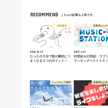
RECOMMEND
こちらの記事も人気です。
カラオケ
音楽系なんや
2016.12.21
2017.1.27
たったの５分で歌が劇的にう
20世紀＆21世紀 ラブ
まくなる３つのポイント！
ランキングベスト１０
インドネシア留学
音楽系なんや