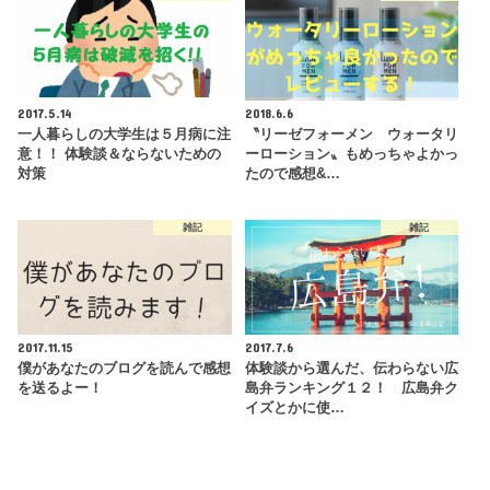
2017.5.14
2018.6.6
一人暮らしの大学生は５月病に注
〝リーゼフォーメン ウォータリ
意！！ 体験談＆ならないための
ーローション〟もめっちゃよかっ
対策
たので感想&…
雑記
雑記
2017.11.15
2017.7.6
僕があなたのブログを読んで感想
体験談から選んだ、伝わらない広
を送るよー！
島弁ランキング１２！ 広島弁ク
イズとかに使…