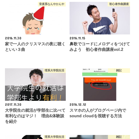
音楽系なんやかんや
初心者作曲講座
2016.11.30
2016.11.15
家で一人のクリスマスの夜に聴く
鼻歌でコードにメロディをつけて
といい３曲
みよう 初心者作曲講座vol.2
理系大学院生活
雑記
2017.11.30
2016.12.12
大学院生の就活が学部生に比べて
スマホの人がブログページ内で
有利なのはマジ！ 理由&体験談
sound cloudを視聴する方法
を紹介
理系大学院生活
雑記