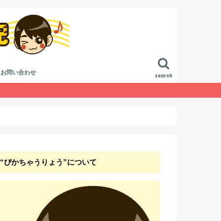
お問い合わせ
search
進行
作曲講座
曲講座
論
ジ方法
“ぴかちゃうりょう”について