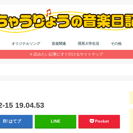
オリジナルソング
音楽関連
理系大学生活
その他
読みたい記事にすぐ行けるサイトマップ
作詞＆作曲
音楽系なんやかんや
カラオケ
はもり
理系大学院生活
大学生活
インドネシア留学
就活
浪人生活
雑記
ダイエット
自動車系
旅行
目の健康
仮想通貨
コード
作詞
初心者
鼻唄作
音楽理
アレン
5 19.04.53
はてブ
LINE
Pocket