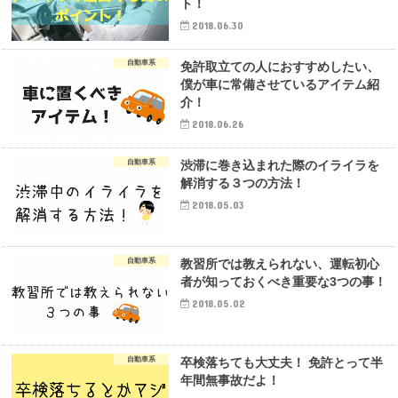
ト！
2018.06.30
自動車系
免許取立ての人におすすめしたい、
僕が車に常備させているアイテム紹
介！
2018.06.26
自動車系
渋滞に巻き込まれた際のイライラを
解消する３つの方法！
2018.05.03
自動車系
教習所では教えられない、運転初心
者が知っておくべき重要な3つの事！
2018.05.02
自動車系
卒検落ちても大丈夫！ 免許とって半
年間無事故だよ！