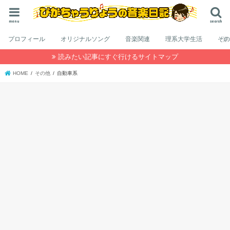
menu
search
プロフィール
オリジナルソング
音楽関連
理系大学生活
そ
読みたい記事にすぐ行けるサイトマップ
HOME
その他
自動車系