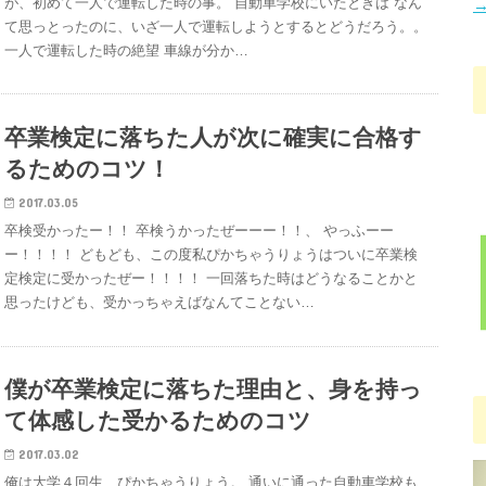
が、初めて一人で運転した時の事。 自動車学校にいたときは なん
→
て思っとったのに、いざ一人で運転しようとするとどうだろう。。
一人で運転した時の絶望 車線が分か…
卒業検定に落ちた人が次に確実に合格す
るためのコツ！
2017.03.05
卒検受かったー！！ 卒検うかったぜーーー！！、 やっふーー
ー！！！！ どもども、この度私ぴかちゃうりょうはついに卒業検
定検定に受かったぜー！！！！ 一回落ちた時はどうなることかと
思ったけども、受かっちゃえばなんてことない…
僕が卒業検定に落ちた理由と、身を持っ
て体感した受かるためのコツ
2017.03.02
俺は大学４回生、ぴかちゃうりょう。 通いに通った自動車学校も