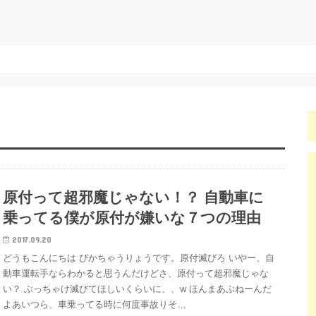
原付って超邪魔じゃない！？ 自動車に
乗ってる僕が原付が嫌いな７つの理由
2017.09.20
どうもこんにちは ぴかちゃうりょうです。原付滅びろ いやー、自
動車運転手ならわかると思うんだけどさ、原付って超邪魔じゃな
い？ ぶっちゃけ滅びてほしいくらいに、、w ほんまあぶねーんだ
よあいつら、車乗ってる時に何度事故りそ…