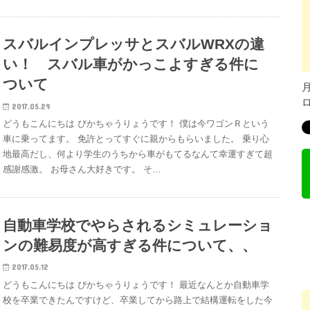
スバルインプレッサとスバルWRXの違
い！ スバル車がかっこよすぎる件に
ついて
2017.05.29
どうもこんにちは ぴかちゃうりょうです！ 僕は今ワゴンＲという
車に乗ってます。 免許とってすぐに親からもらいました。 乗り心
地最高だし、何より学生のうちから車がもてるなんて幸運すぎて超
感謝感激。 お母さん大好きです。 そ…
自動車学校でやらされるシミュレーショ
ンの難易度が高すぎる件について、、
2017.05.12
どうもこんにちは ぴかちゃうりょうです！ 最近なんとか自動車学
校を卒業できたんですけど、卒業してから路上で結構運転をした今