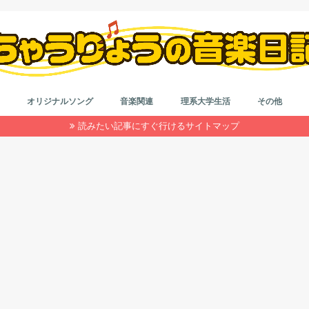
オリジナルソング
音楽関連
理系大学生活
その他
読みたい記事にすぐ行けるサイトマップ
作詞＆作曲
音楽系なんやかんや
カラオケ
はもり
理系大学院生活
大学生活
インドネシア留学
就活
浪人生活
雑記
ダイエット
自動車系
旅行
目の健康
仮想通貨
コード
作詞
初心者
鼻唄作
音楽理
アレン