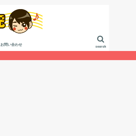
お問い合わせ
search
進行
作曲講座
曲講座
論
ジ方法