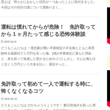
思えば、明らかにおかしい項目が一つあったことに気付きました。
今回はその項目の謎について愚痴りまく…
運転は慣れてからが危険！ 免許取って
から１ヶ月たって感じる恐怖体験談
2017.04.11
どうもこんにちは 一度悲劇が襲い卒業検定の不合格とともに再受
験料＆補講代で１万円を失った俺。(僕が卒業検定に落ちた理由
と、身を持って体感した受かるためのコツ) しかし、そんな俺も泣
く泣く１万円という大金を払い、最近やっと…
免許取って初めて一人で運転する時に、
怖くなくなるコツ
2017.03.13
どうもこんにちは ぴかちゃうりょうです！ 数日前免許を取った僕