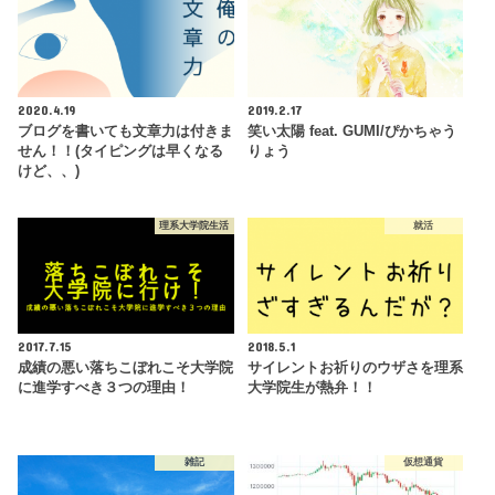
2020.4.19
2019.2.17
ブログを書いても文章力は付きま
笑い太陽 feat. GUMI/ぴかちゃう
せん！！(タイピングは早くなる
りょう
けど、、)
理系大学院生活
就活
2017.7.15
2018.5.1
成績の悪い落ちこぼれこそ大学院
サイレントお祈りのウザさを理系
に進学すべき３つの理由！
大学院生が熱弁！！
雑記
仮想通貨