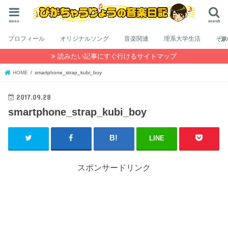
menu
search
プロフィール
オリジナルソング
音楽関連
理系大学生活
そ
読みたい記事にすぐ行けるサイトマップ
HOME
smartphone_strap_kubi_boy
2017.09.28
smartphone_strap_kubi_boy
LINE
スポンサードリンク