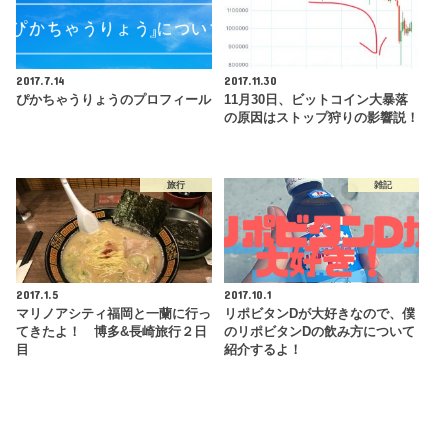
2017.7.14
2017.11.30
ぴかちゃうりょうのプロフィール
11月30日、ビットコイン大暴落
の原因はストップ狩りの影響説！
旅行
雑記
2017.1.5
2017.10.1
マリノアシティ福岡と一蘭に行っ
リポビタンDが大好きなので、僕
てきたよ！ 博多&長崎旅行２日
のリポビタンDの飲み方について
目
紹介するよ！