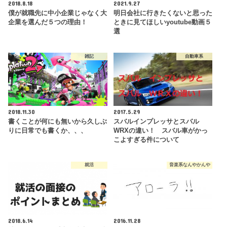
2018.8.18
2021.9.27
僕が就職先に中小企業じゃなく大
明日会社に行きたくないと思った
企業を選んだ５つの理由！
ときに見てほしいyoutube動画５
選
雑記
自動車系
2018.11.30
2017.5.29
書くことが何にも無いから久しぶ
スバルインプレッサとスバル
りに日常でも書くか、、、
WRXの違い！ スバル車がかっ
こよすぎる件について
就活
音楽系なんやかんや
2018.6.14
2016.11.28