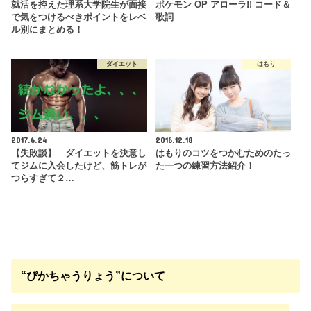
就活を控えた理系大学院生が面接
ポケモン OP アローラ!! コード＆
で気をつけるべきポイントをレベ
歌詞
ル別にまとめる！
ダイエット
はもり
2017.6.24
2016.12.18
【失敗談】 ダイエットを決意し
はもりのコツをつかむためのたっ
てジムに入会したけど、筋トレが
た一つの練習方法紹介！
つらすぎて２…
“ぴかちゃうりょう”について