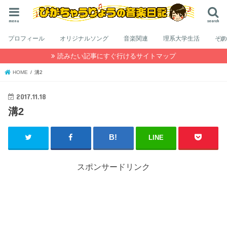
menu
search
プロフィール
オリジナルソング
音楽関連
理系大学生活
そ
読みたい記事にすぐ行けるサイトマップ
HOME
溝2
2017.11.18
溝2
LINE
スポンサードリンク