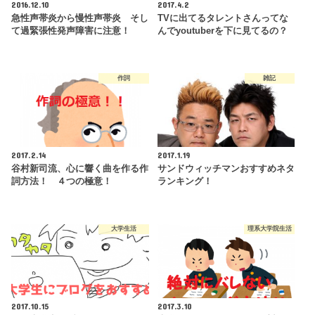
2016.12.10
2017.4.2
急性声帯炎から慢性声帯炎 そし
TVに出てるタレントさんってな
て過緊張性発声障害に注意！
んでyoutuberを下に見てるの？
作詞
雑記
2017.2.14
2017.1.19
谷村新司流、心に響く曲を作る作
サンドウィッチマンおすすめネタ
詞方法！ ４つの極意！
ランキング！
大学生活
理系大学院生活
2017.10.15
2017.3.10