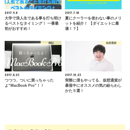
2017.9.8
2017.7.18
大学で浪人生である事を打ち明け
夏にクーラーを使わない事のメリ
るベストなタイミング！ 一番最
ットを紹介！ 【ダイエットに最
初がおすすめ！
適！？】
雑記
仮想通貨
2017.8.23
2017.12.23
つつつ、ついに買っちゃった
実際に僕もやってる、仮想通貨が
よ“MacBook Pro”！！
暴落中にオススメの気の紛らわし
かた５選！