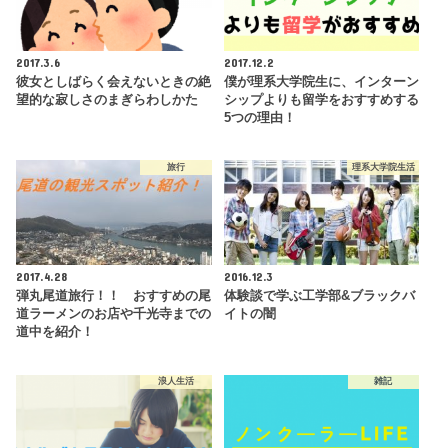
2017.3.6
2017.12.2
彼女としばらく会えないときの絶
僕が理系大学院生に、インターン
望的な寂しさのまぎらわしかた
シップよりも留学をおすすめする
5つの理由！
旅行
理系大学院生活
2017.4.28
2016.12.3
弾丸尾道旅行！！ おすすめの尾
体験談で学ぶ工学部&ブラックバ
道ラーメンのお店や千光寺までの
イトの闇
道中を紹介！
浪人生活
雑記