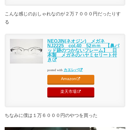
こんな感じのおしゃれなのが２万７０００円だったりす
る
NEOJIN(ネオジン) メガネ
NJ2225 col.40 52ｍｍ 【鼻パ
ッド跡のつかないフレーム】 日
本製 メガネのハヤミセリート付
き
カエレバ
posted with
Amazon
楽天市場
ちなみに僕は１万６０００円のやつを買った