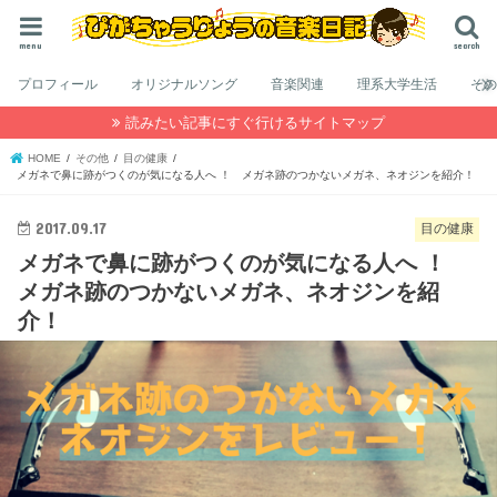
menu
search
プロフィール
オリジナルソング
音楽関連
理系大学生活
そ
読みたい記事にすぐ行けるサイトマップ
HOME
その他
目の健康
メガネで鼻に跡がつくのが気になる人へ ！ メガネ跡のつかないメガネ、ネオジンを紹介！
2017.09.17
目の健康
メガネで鼻に跡がつくのが気になる人へ ！
メガネ跡のつかないメガネ、ネオジンを紹
介！