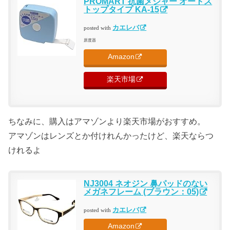
PROMART 抗菌メジャー オートス
トップタイプ KA-15
カエレバ
posted with
原度器
Amazon
楽天市場
ちなみに、購入はアマゾンより楽天市場がおすすめ。
アマゾンはレンズとか付けれんかったけど、楽天ならつ
けれるよ
NJ3004 ネオジン 鼻パッドのない
メガネフレーム (ブラウン：05)
カエレバ
posted with
Amazon