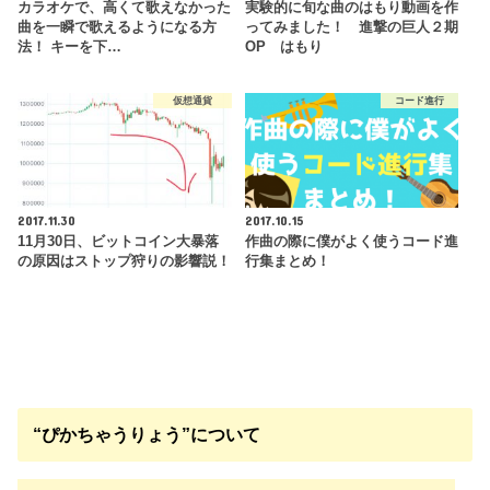
カラオケで、高くて歌えなかった
実験的に旬な曲のはもり動画を作
曲を一瞬で歌えるようになる方
ってみました！ 進撃の巨人２期
法！ キーを下…
OP はもり
仮想通貨
コード進行
2017.11.30
2017.10.15
11月30日、ビットコイン大暴落
作曲の際に僕がよく使うコード進
の原因はストップ狩りの影響説！
行集まとめ！
“ぴかちゃうりょう”について