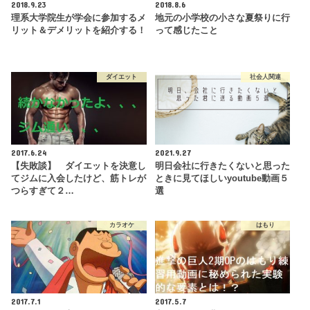
2018.9.23
2018.8.6
理系大学院生が学会に参加するメ
地元の小学校の小さな夏祭りに行
リット＆デメリットを紹介する！
って感じたこと
ダイエット
社会人関連
2017.6.24
2021.9.27
【失敗談】 ダイエットを決意し
明日会社に行きたくないと思った
てジムに入会したけど、筋トレが
ときに見てほしいyoutube動画５
つらすぎて２…
選
カラオケ
はもり
2017.7.1
2017.5.7