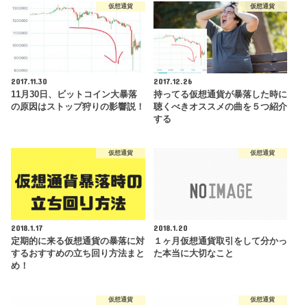
仮想通貨
仮想通貨
2017.11.30
2017.12.26
11月30日、ビットコイン大暴落
持ってる仮想通貨が暴落した時に
の原因はストップ狩りの影響説！
聴くべきオススメの曲を５つ紹介
する
仮想通貨
仮想通貨
2018.1.17
2018.1.20
定期的に来る仮想通貨の暴落に対
１ヶ月仮想通貨取引をして分かっ
するおすすめの立ち回り方法まと
た本当に大切なこと
め！
仮想通貨
仮想通貨