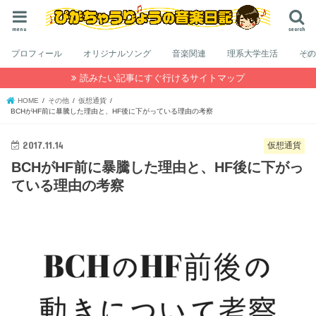
menu
search
プロフィール
オリジナルソング
音楽関連
理系大学生活
そ
読みたい記事にすぐ行けるサイトマップ
HOME
その他
仮想通貨
BCHがHF前に暴騰した理由と、HF後に下がっている理由の考察
2017.11.14
仮想通貨
BCHがHF前に暴騰した理由と、HF後に下がっ
ている理由の考察