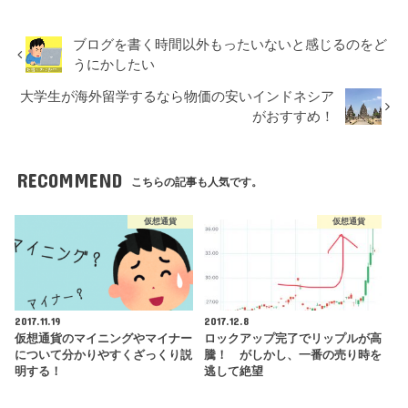
ブログを書く時間以外もったいないと感じるのをど
うにかしたい
大学生が海外留学するなら物価の安いインドネシア
がおすすめ！
RECOMMEND
こちらの記事も人気です。
仮想通貨
仮想通貨
2017.11.19
2017.12.8
仮想通貨のマイニングやマイナー
ロックアップ完了でリップルが高
について分かりやすくざっくり説
騰！ がしかし、一番の売り時を
明する！
逃して絶望