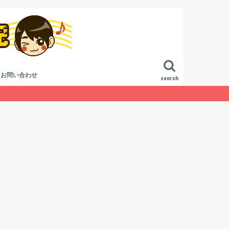
お問い合わせ
search
進行
作曲講座
曲講座
論
ジ方法