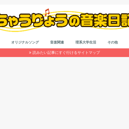
オリジナルソング
音楽関連
理系大学生活
その他
読みたい記事にすぐ行けるサイトマップ
作詞＆作曲
音楽系なんやかんや
カラオケ
はもり
理系大学院生活
大学生活
インドネシア留学
就活
浪人生活
雑記
ダイエット
自動車系
旅行
目の健康
仮想通貨
コード
作詞
初心者
鼻唄作
音楽理
アレン