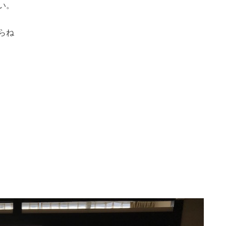
い。
らね