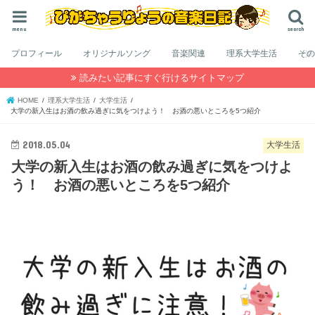
menu
search
プロフィール
オリジナルソング
音楽関連
理系大学生活
そ
読みたい記事にすぐ行けるサイトマップ
HOME
理系大学生活
大学生活
大学の新入生はお酒の飲み過ぎに気をつけよう！ お酒の悪いところを5つ紹介
2018.05.04
大学生活
大学の新入生はお酒の飲み過ぎに気をつけよ
う！ お酒の悪いところを5つ紹介