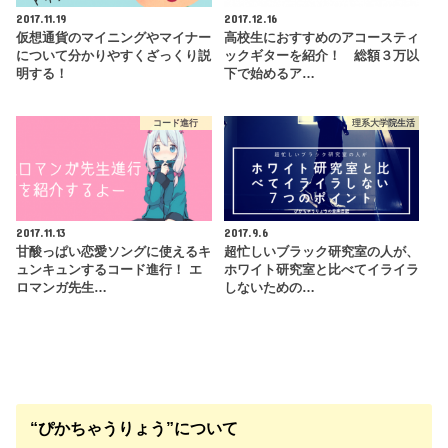
2017.11.19
2017.12.16
仮想通貨のマイニングやマイナー
高校生におすすめのアコースティ
について分かりやすくざっくり説
ックギターを紹介！ 総額３万以
明する！
下で始めるア…
コード進行
理系大学院生活
2017.11.13
2017.9.6
甘酸っぱい恋愛ソングに使えるキ
超忙しいブラック研究室の人が、
ュンキュンするコード進行！ エ
ホワイト研究室と比べてイライラ
ロマンガ先生…
しないための…
“ぴかちゃうりょう”について