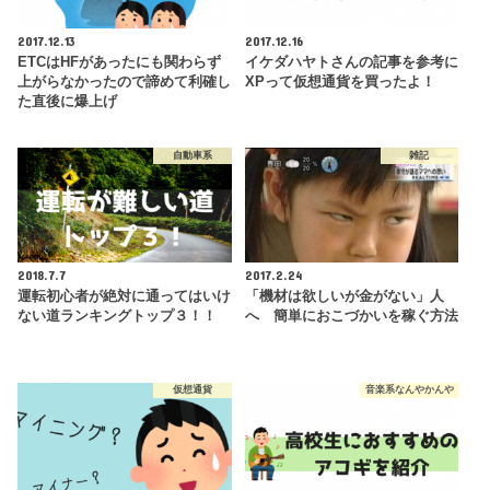
2017.12.13
2017.12.16
ETCはHFがあったにも関わらず
イケダハヤトさんの記事を参考に
上がらなかったので諦めて利確し
XPって仮想通貨を買ったよ！
た直後に爆上げ
自動車系
雑記
2018.7.7
2017.2.24
運転初心者が絶対に通ってはいけ
「機材は欲しいが金がない」人
ない道ランキングトップ３！！
へ 簡単におこづかいを稼ぐ方法
仮想通貨
音楽系なんやかんや