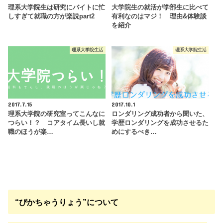
理系大学院生は研究にバイトに忙
大学院生の就活が学部生に比べて
しすぎて就職の方が楽説part2
有利なのはマジ！ 理由&体験談
を紹介
理系大学院生活
理系大学院生活
2017.7.15
2017.10.1
理系大学院の研究室ってこんなに
ロンダリング成功者から聞いた、
つらい！？ コアタイム長いし就
学歴ロンダリングを成功させるた
職のほうが楽…
めにするべき…
“ぴかちゃうりょう”について