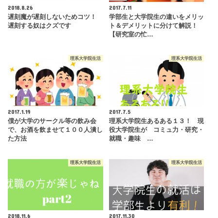
2018.8.26
2017.7.11
遅刻魔が遅刻しないためコツ！
学部生と大学院生の違いをメリッ
遅刻する奴はクズです
ト＆デメリットに分けて解説！
【研究室の忙…
理系大学院生活
理系大学院生活
2017.1.19
2017.7.5
僕が大学のサークル等の飲み会
理系大学院生あるある１３！ 現
で、お酒を飲ませて１００人潰し
役大学院生が コミュ力・研究・
た方法
就職・趣味 …
理系大学院生活
理系大学院生活
2018.11.6
2017.11.30