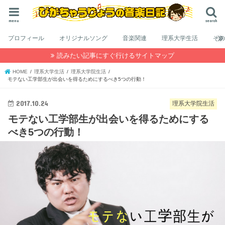
menu
search
プロフィール
オリジナルソング
音楽関連
理系大学生活
そ
読みたい記事にすぐ行けるサイトマップ
HOME
理系大学生活
理系大学院生活
モテない工学部生が出会いを得るためにするべき5つの行動！
2017.10.24
理系大学院生活
モテない工学部生が出会いを得るためにする
べき5つの行動！