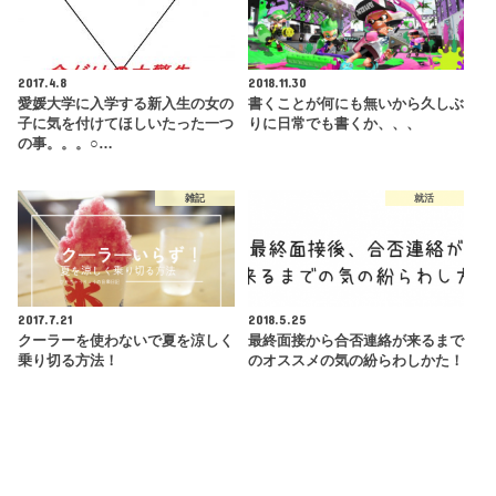
2017.4.8
2018.11.30
愛媛大学に入学する新入生の女の
書くことが何にも無いから久しぶ
子に気を付けてほしいたった一つ
りに日常でも書くか、、、
の事。。。○…
雑記
就活
2017.7.21
2018.5.25
クーラーを使わないで夏を涼しく
最終面接から合否連絡が来るまで
乗り切る方法！
のオススメの気の紛らわしかた！