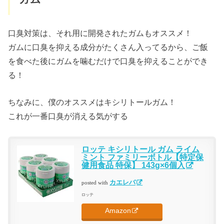
口臭対策は、それ用に開発されたガムもオススメ！
ガムに口臭を抑える成分がたくさん入ってるから、ご飯
を食べた後にガムを噛むだけで口臭を抑えることができ
る！
ちなみに、僕のオススメはキシリトールガム！
これが一番口臭が消える気がする
ロッテ キシリトール ガム ライム
ミント ファミリーボトル【特定保
健用食品 特保】 143g×6個入
カエレバ
posted with
ロッテ
Amazon