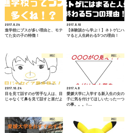
2017.8.26
2017.8.10
進学校にブスが多い理由と、モテ
【体験談から学ぶ！】ネトゲにハ
てた女の子の特徴！
マると人生終わる5つの理由！
雑記
雑記
2017.10.24
2017.4.8
目を見て話すのが苦手な人は、目
愛媛大学に入学する新入生の女の
じゃなくて鼻を見て話すと楽だよ
子に気を付けてほしいたった一つ
の事。。。○…
雑記
雑記