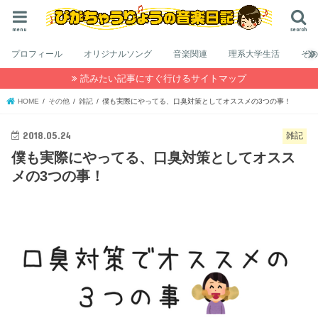
menu
search
プロフィール
オリジナルソング
音楽関連
理系大学生活
そ
読みたい記事にすぐ行けるサイトマップ
HOME
その他
雑記
僕も実際にやってる、口臭対策としてオススメの3つの事！
2018.05.24
雑記
僕も実際にやってる、口臭対策としてオスス
メの3つの事！