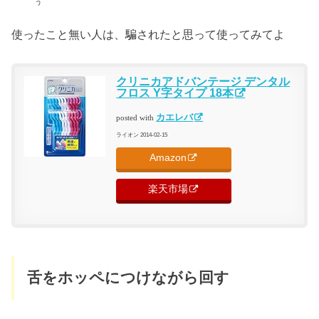
う
使ったこと無い人は、騙されたと思って使ってみてよ
クリニカアドバンテージ デンタル
フロス Y字タイプ 18本
カエレバ
posted with
ライオン 2014-02-15
Amazon
楽天市場
舌をホッペにつけながら回す