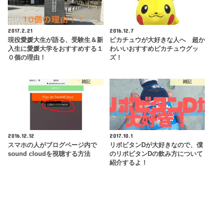
2017.2.21
2016.12.7
現役愛媛大生が語る、受験生＆新
ピカチュウが大好きな人へ 超か
入生に愛媛大学をおすすめする１
わいいおすすめピカチュウグッ
０個の理由！
ズ！
雑記
雑記
2016.12.12
2017.10.1
スマホの人がブログページ内で
リポビタンDが大好きなので、僕
sound cloudを視聴する方法
のリポビタンDの飲み方について
紹介するよ！