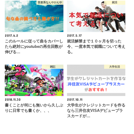
音楽系なんやかんや
就活
2017.6.2
2017.5.17
このルールに従って曲をカバーし
就活解禁まで１０ヶ月を切った
たら絶対にyoutubeの再生回数が
今、一度本気で就職について考え
伸びる…
る。
雑記
大学生活
2018.11.30
2017.10.11
書くことが何にも無いから久しぶ
大学生がクレジットカードを作る
りに日常でも書くか、、、
なら三井住友VISAデビュープラ
スカードが…