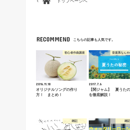
トップページへ
RECOMMEND
こちらの記事も人気です。
初心者作曲講座
音楽系なんや
2016.11.18
2017.7.6
オリジナルソングの作り
【関ジャム】 夏うた
方！ まとめ！
を徹底解説！
雑記
雑