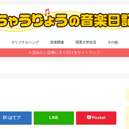
オリジナルソング
音楽関連
理系大学生活
その他
読みたい記事にすぐ行けるサイトマップ
作詞＆作曲
音楽系なんやかんや
カラオケ
はもり
理系大学院生活
大学生活
インドネシア留学
就活
浪人生活
雑記
ダイエット
自動車系
旅行
目の健康
仮想通貨
コード
作詞
初心者
鼻唄作
音楽理
アレン
はてブ
LINE
Pocket