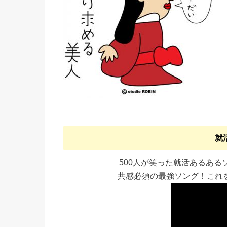
就
500人が笑った就活あるあ
共感必須の最強ソング！これ