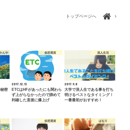
トップページへ
かんや
仮想通貨
浪人生活
2017.12.13
2017.9.8
の秘密
ETCはHFがあったにも関わら
大学で浪人生である事を打ち
ず上がらなかったので諦めて
明けるベストなタイミング！
利確した直後に爆上げ
一番最初がおすすめ！
記
仮想通貨
はもり