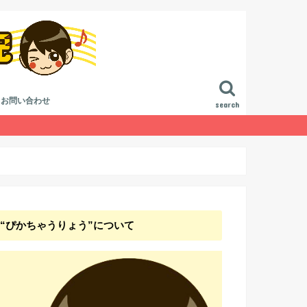
お問い合わせ
search
進行
作曲講座
曲講座
論
ジ方法
“ぴかちゃうりょう”について