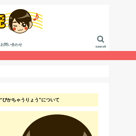
お問い合わせ
search
進行
作曲講座
曲講座
論
ジ方法
“ぴかちゃうりょう”について