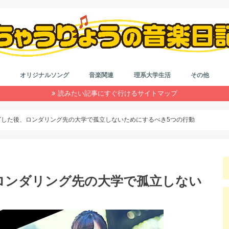
オリジナルソング
音楽関連
理系大学生活
その他
読みたい記事にすぐ行けるサイトマップ
作詞＆作曲
音楽系なんやかんや
カラオケ
はもり
理系大学院生活
大学生活
インドネシア留学
就活
浪人生活
雑記
ダイエット
自動車系
旅行
目の健康
仮想通貨
コード
作詞
初心者
鼻唄作
音楽理
アレン
グした後、ロンダリング先の大学で孤立しないためにするべき5つの行動
ロンダリング先の大学で孤立しない