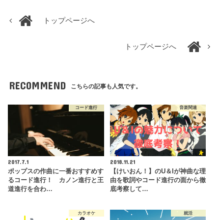
トップページへ
トップページへ
RECOMMEND
こちらの記事も人気です。
コード進行
音楽関連
2017.7.1
2018.11.21
ポップスの作曲に一番おすすめす
【けいおん！】のU＆Iが神曲な理
るコード進行！ カノン進行と王
由を歌詞やコード進行の面から徹
道進行を合わ…
底考察して…
カラオケ
就活