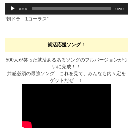
音
00:00
00:00
声
“朝ドラ 1コーラス”
プ
レ
ー
ヤ
就活応援ソング！
ー
500人が笑った就活あるあるソングのフルバージョンがつ
いに完成！！
共感必須の最強ソング！これを見て、みんなも内々定を
ゲットだぜ！！