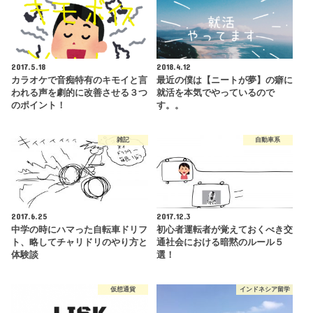
2017.5.18
2018.4.12
カラオケで音痴特有のキモイと言
最近の僕は【ニートが夢】の癖に
われる声を劇的に改善させる３つ
就活を本気でやっているので
のポイント！
す。。
雑記
自動車系
2017.6.25
2017.12.3
中学の時にハマった自転車ドリフ
初心者運転者が覚えておくべき交
ト、略してチャリドリのやり方と
通社会における暗黙のルール５
体験談
選！
仮想通貨
インドネシア留学