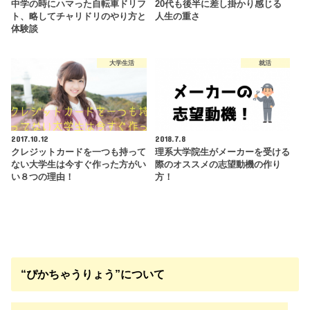
中学の時にハマった自転車ドリフ
20代も後半に差し掛かり感じる
ト、略してチャリドリのやり方と
人生の重さ
体験談
大学生活
就活
2017.10.12
2018.7.8
クレジットカードを一つも持って
理系大学院生がメーカーを受ける
ない大学生は今すぐ作った方がい
際のオススメの志望動機の作り
い８つの理由！
方！
“ぴかちゃうりょう”について