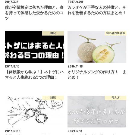
2017.3.2
2017.4.28
僕が卒業検定に落ちた理由と、身
カラオケが下手な人の特徴と、そ
を持って体感した受かるためのコ
れを改善するための方法まとめ！
ツ
雑記
初心者作曲講座
2017.8.10
2016.11.18
【体験談から学ぶ！】ネトゲにハ
オリジナルソングの作り方！ ま
マると人生終わる5つの理由！
とめ！
雑記
考え方
2017.6.25
2021.6.13