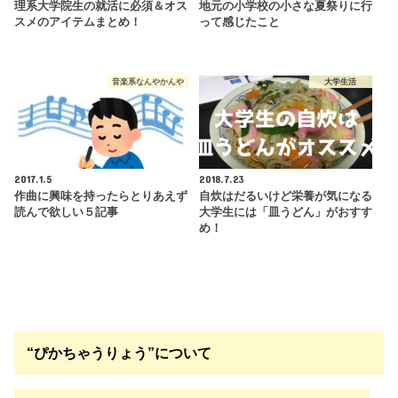
理系大学院生の就活に必須＆オス
地元の小学校の小さな夏祭りに行
スメのアイテムまとめ！
って感じたこと
音楽系なんやかんや
大学生活
2017.1.5
2018.7.23
作曲に興味を持ったらとりあえず
自炊はだるいけど栄養が気になる
読んで欲しい５記事
大学生には「皿うどん」がおすす
め！
“ぴかちゃうりょう”について