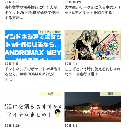
2017.8.28
2018.10.29
海外留学や海外旅行に行く人が、
大学生がサークルに入る事のメリ
ポケットWi-Fiを格安価格で使用
ット&デメリットを紹介する！
する方法…
インドネシア留学
コード進行
2017.9.17
2017.4.1
インドネシアでポケットwi-fi借り
ここぞという時に使えるおしゃれ
るなら、ANDROMAX M2Yが
なコード進行３選！
オ…
就活
雑記
2018.5.26
2018.8.6