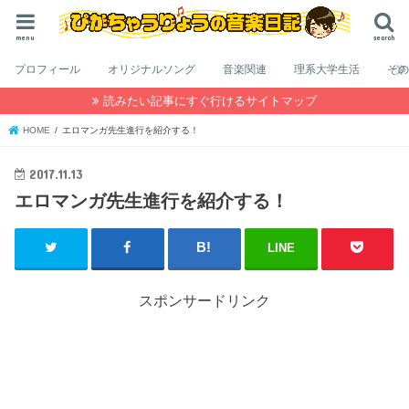
menu
search
プロフィール
オリジナルソング
音楽関連
理系大学生活
そ
読みたい記事にすぐ行けるサイトマップ
HOME
エロマンガ先生進行を紹介する！
2017.11.13
エロマンガ先生進行を紹介する！
LINE
スポンサードリンク