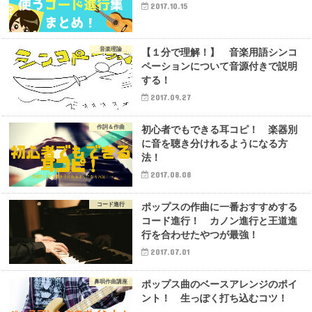
2017.10.15
音楽理論
【１分で理解！】 音楽用語シンコ
ペーションについて音源付きで説明
する！
2017.09.27
作詞＆作曲
初心者でもできる耳コピ！ 楽器別
に音を聴き分けれるようになる方
法！
2017.08.08
コード進行
ポップスの作曲に一番おすすめする
コード進行！ カノン進行と王道進
行を合わせたやつが最強！
2017.07.01
鼻唄作曲講座
ポップス曲のベースアレンジのポイ
ント！ 生っぽく打ち込むコツ！