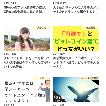
2017.2.27
2018.10.29
GReeeeNファン歴10年の僕が、
大学生がサークルに入る事のメリ
GReeeeN中級者に勧める5曲！
ット&デメリットを紹介する！
大学生活
仮想通貨
2017.10.12
2017.12.9
クレジットカードを一つも持って
仮想通貨投資、「円建て」と「ビ
ない大学生は今すぐ作った方がい
ットコイン建て」どっちで考える
い８つの理由！
べき？
就活
インドネシア留学
2018.6.5
2017.9.11