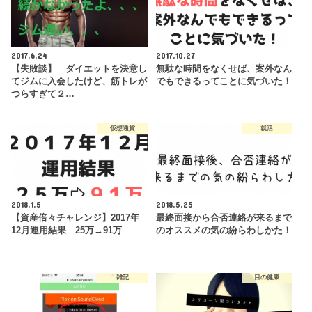
2017.6.24
2017.10.27
【失敗談】 ダイエットを決意し
無駄な時間をなくせば、案外なん
てジムに入会したけど、筋トレが
でもできるってことに気づいた！
つらすぎて２…
仮想通貨
就活
2018.1.5
2018.5.25
【資産倍々チャレンジ】2017年
最終面接から合否連絡が来るまで
12月運用結果 25万→91万
のオススメの気の紛らわしかた！
雑記
目の健康