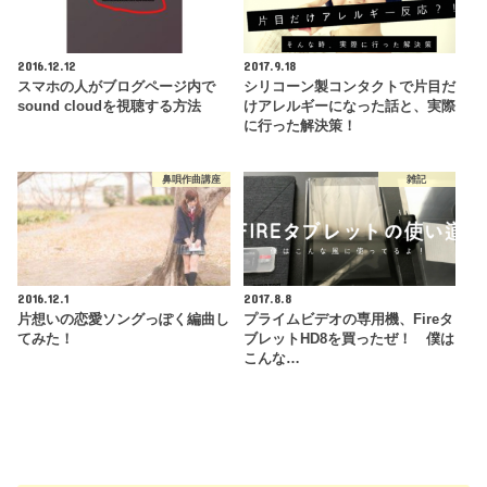
2016.12.12
2017.9.18
スマホの人がブログページ内で
シリコーン製コンタクトで片目だ
sound cloudを視聴する方法
けアレルギーになった話と、実際
に行った解決策！
鼻唄作曲講座
雑記
2016.12.1
2017.8.8
片想いの恋愛ソングっぽく編曲し
プライムビデオの専用機、Fireタ
てみた！
ブレットHD8を買ったぜ！ 僕は
こんな…