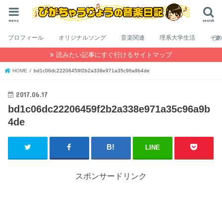
menu
search
プロフィール
オリジナルソング
音楽関連
理系大学生活
そ
読みたい記事にすぐ行けるサイトマップ
HOME
bd1c06dc22206459f2b2a338e971a35c96a9b4de
2017.06.17
bd1c06dc22206459f2b2a338e971a35c96a9b
4de
LINE
スポンサードリンク