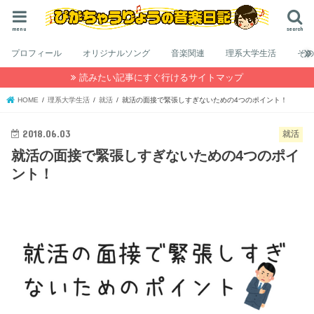
menu
search
プロフィール
オリジナルソング
音楽関連
理系大学生活
そ
読みたい記事にすぐ行けるサイトマップ
HOME
理系大学生活
就活
就活の面接で緊張しすぎないための4つのポイント！
2018.06.03
就活
就活の面接で緊張しすぎないための4つのポイ
ント！