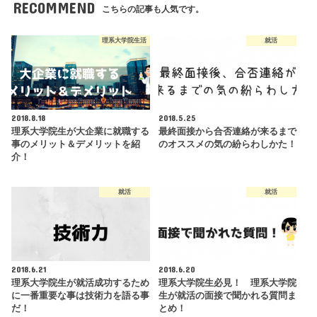
RECOMMEND
こちらの記事も人気です。
理系大学院生活
就活
2018.8.18
2018.5.25
理系大学院生が大企業に就職する
最終面接から合否連絡が来るまで
事のメリット＆デメリットを紹
のオススメの気の紛らわしかた！
介！
就活
就活
2018.6.21
2018.6.20
理系大学院生が就活成功するため
理系大学院生必見！ 理系大学院
に一番重要な事は技術力を語る事
生が就活の面接で聞かれる質問ま
だ！
とめ！