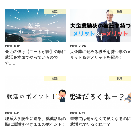
就活
雑記
2018.4.12
2018.7.26
最近の僕は【ニートが夢】の癖に
大企業に勤める彼氏を持つ事のメ
就活を本気でやっているので
リット＆デメリットを紹介！
す。。
就活
就活
2018.6.11
2018.1.21
理系大学院生に送る、就職活動の
未来では働かなくて良くなるのに
際に意識すべき１１のポイント！
就活とかだるくねー？